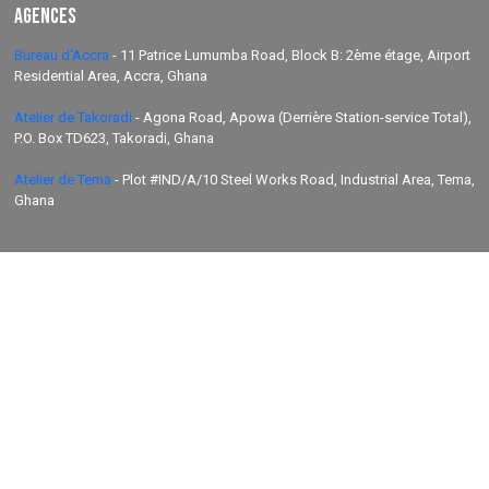
Agences
Bureau d'Accra
-
11 Patrice Lumumba Road, Block B: 2ème étage, Airport
Residential Area, Accra, Ghana
Atelier de Takoradi
-
Agona Road, Apowa (Derrière Station-service Total),
P.O. Box TD623, Takoradi, Ghana
Atelier de Tema
-
Plot #IND/A/10 Steel Works Road, Industrial Area, Tema,
Ghana
+233 30 29 836 59
info@orsam-energies.com
Mentions légales
Politique de confidentialité
Suivez-nous:
Copyright 2026