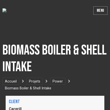
Biomass Boiler & Shell
Intake
Accueil
Projets
Power
Biomass Boiler & Shell Intake
Client
Cargrill