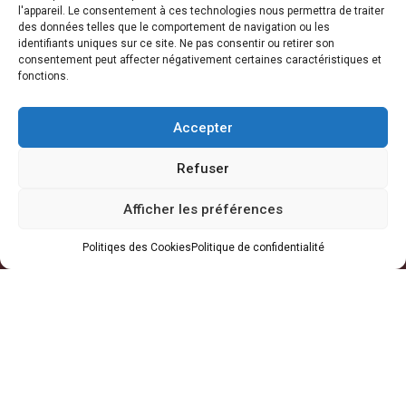
l'appareil. Le consentement à ces technologies nous permettra de traiter
des données telles que le comportement de navigation ou les
identifiants uniques sur ce site. Ne pas consentir ou retirer son
consentement peut affecter négativement certaines caractéristiques et
fonctions.
Agences
Accepter
Bureau d'Accra
-
11 Patrice Lumumba Road, Block B: 2ème étage, Airport
Residential Area, Accra, Ghana
Refuser
Atelier de Takoradi
-
Agona Road, Apowa (Derrière Station-service Total),
Afficher les préférences
P.O. Box TD623, Takoradi, Ghana
Atelier de Tema
-
Plot #IND/A/10 Steel Works Road, Industrial Area, Tema,
Politiqes des Cookies
Politique de confidentialité
Ghana
+233 30 29 836 59
info@orsam-energies.com