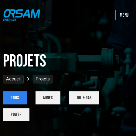
Projets
Accueil
Projets
tous
Mines
Oil & Gas
Power